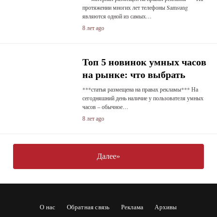
протяжении многих лет телефоны Samsung
являются одной из самых…
8 лет ago
Топ 5 новинок умных часов
на рынке: что выбрать
***статья размещена на правах рекламы*** На
сегодняшний день наличие у пользователя умных
часов – обычное…
8 лет ago
Далее»
О нас
Обратная связь
Реклама
Архивы