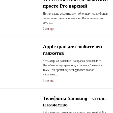
просто Pro версией
Не так давно ассортимент “яблочных” смартфонов
пополнили три новых модели. Все новинки, уже
есть в…
7 лет ago
Apple ipad для любителей
гаджетов
***материал размещен на правах рекламы***
Подобная популярность достигается благодаря
тому, что производитель уделяет особое
внимание…
8 лет ago
Телефоны Samsung – стиль
и качество
***материал размещен на правах рекламы*** На