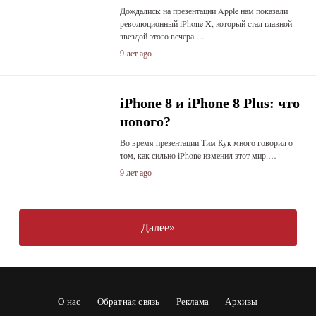
Дождались: на презентации Apple нам показали
революционный iPhone X, который стал главной
звездой этого вечера.…
9 лет ago
iPhone 8 и iPhone 8 Plus: что
нового?
Во время презентации Тим Кук много говорил о
том, как сильно iPhone изменил этот мир.…
9 лет ago
Далее»
О нас
Обратная связь
Реклама
Архивы