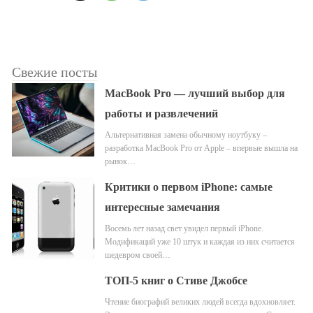
Свежие посты
MacBook Pro — лучший выбор для
работы и развлечений
Альтернативная замена обычному ноутбуку –
разработка MacBook Pro от Apple – впервые вышла на
рынок…
Критики о первом iPhone: самые
интересные замечания
Восемь лет назад свет увидел первый iPhone.
Модификаций уже 10 штук и каждая из них считается
шедевром своей…
ТОП-5 книг о Стиве Джобсе
Чтение биографий великих людей всегда вдохновляет.