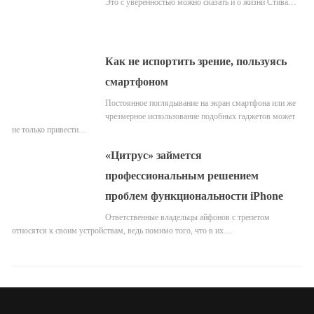
Это с уверенностью можно сказать и о жизни Стива…
Как не испортить зрение, пользуясь
смартфоном
Постоянное поглядывание на экран смартфона или же
чрезмерное использование подобных гаджетов может
не только привести…
«Цитрус» займется
профессиональным решением
проблем функциональности iPhone
Ответственные владельцы айфонов с трепетом
относятся к своим устройствам, ведь помимо того, что в их…