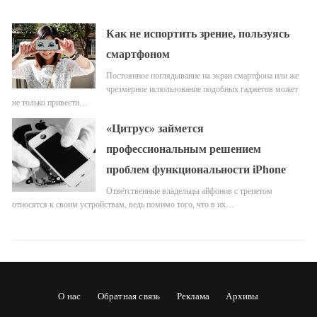
Как не испортить зрение, пользуясь
смартфоном
Постоянное поглядывание на экран смартфона или же
чрезмерное использование подобных гаджетов может
не только привести…
«Цитрус» займется
профессиональным решением
проблем функциональности iPhone
Ответственные владельцы айфонов с трепетом
относятся к своим устройствам, ведь помимо того, что в их…
О нас
Обратная связь
Реклама
Архивы