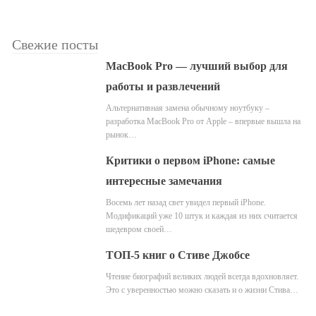
Свежие посты
MacBook Pro — лучший выбор для
работы и развлечений
Альтернативная замена обычному ноутбуку –
разработка MacBook Pro от Apple – впервые вышла на
рынок…
Критики о первом iPhone: самые
интересные замечания
Восемь лет назад свет увидел первый iPhone.
Модификаций уже 10 штук и каждая из них считается
шедевром своей…
ТОП-5 книг о Стиве Джобсе
Чтение биографий великих людей всегда вдохновляет.
Это с уверенностью можно сказать и о жизни Стива…