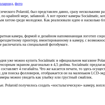
олароид
,
фото
ического Polaroid, был представлен давно, сразу несколькими р
 по крайней мере, забавной. А вот проект камеры Socialmatic, ко
ным хитом среди молодежи. Как реализовали идею и насколько бл
адратная камера, формой и дизайном напоминающая логотип социал
етырехцветному принтеру, вмонтированному в камеру, с возмож
е распечатать на специальной фотобумаге.
дня уже можно купить Socialmatic в официальном магазине Pola
сенсорным экраном диагональю в 4,5 дюйма. Socialmatic предлаг
составляет 4 гигабайта. Что же касается печати, то здесь осущес
для поиска фолловеров, отображается он на маленьком LCD-экр
камеры можно увидеть как улыбку или грустный смайлик.
ые. Polaroid получилось создать «ностальгическую» камеру, воп