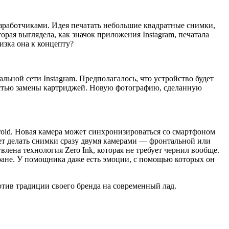
азработчиками. Идея печатать небольшие квадратные снимки,
торая выглядела, как значок приложения Instagram, печатала
изка она к концепту?
ьной сети Instagram. Предполагалось, что устройство будет
ностью замены картриджей. Новую фотографию, сделанную
roid. Новая камера может синхронизироваться со смартфоном
ает делать снимки сразу двумя камерами — фронтальной или
твлена технология Zero Ink, которая не требует чернил вообще.
ане. У помощника даже есть эмоции, с помощью которых он
лотив традиции своего бренда на современный лад.