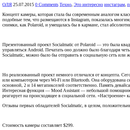
ОЛЯ
25.07.2015
0 Comments
Техно
,
Это интересно
инстаграм
,
п
Концепт камеры, которая стала бы современным аналогом класс
подобные тем, что размещаются в Instagram, показалась многим,
снимки, как Polaroid, и умещалась бы в кармане, стал абсолют
Презентованный проект Socialmatic от Polaroid — это была кв
управляться Android. Печатать оно должно было благодаря ч
Socialmatic, можно было бы отправить в социальную сеть или ж
Но реализованный проект немного отличался от концепта. Сего
или компьютером через Wi-Fi или Bluetooth. Она оборудована 
основной, 2 и 14 мегапикселей соответственно. Память девайса 
Интересная функция — Mood Assistant — небольшой помощник 
реагирует на происходящее в социальной сети. «Настроение» 
Отзывы первых обладателей Socialmatic, в целом, положительн
Стоимость камеры составляет $299.