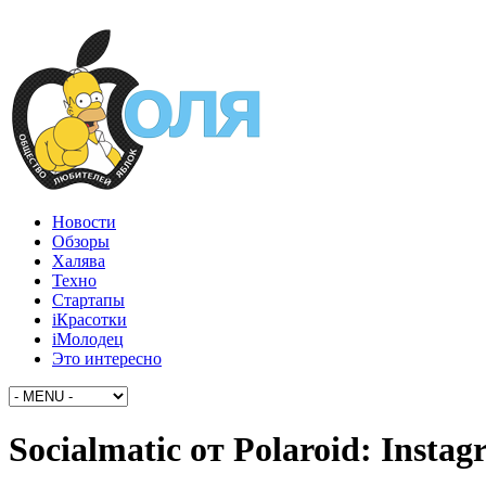
Новости
Обзоры
Халява
Техно
Стартапы
iКрасотки
iМолодец
Это интересно
Socialmatic от Polaroid: Inst