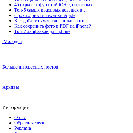
45 скрытых функций iOS 9, о которых…
Топ-5 самых красивых девушек в…
Срок годности техники Apple
Как добавить уже сделанные фото…
Как сохранить фото в PDF на iPhone?
Топ-7 лайфхаков для iphone
iМолодец
Больше интересных постов
Архивы
Информация
О нас
Обратная связь
Реклама