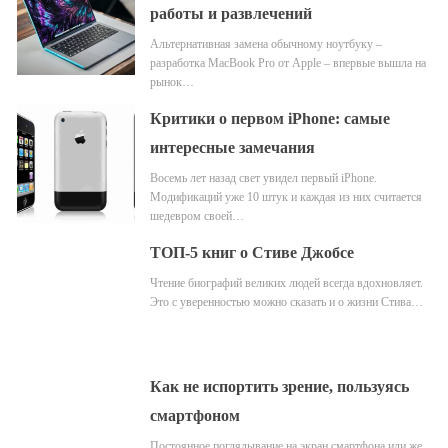
работы и развлечений
Альтернативная замена обычному ноутбуку –
разработка MacBook Pro от Apple – впервые вышла на
рынок…
Критики о первом iPhone: самые
интересные замечания
Восемь лет назад свет увидел первый iPhone.
Модификаций уже 10 штук и каждая из них считается
шедевром своей…
ТОП-5 книг о Стиве Джобсе
Чтение биографий великих людей всегда вдохновляет.
Это с уверенностью можно сказать и о жизни Стива…
Как не испортить зрение, пользуясь
смартфоном
Постоянное поглядывание на экран смартфона или же