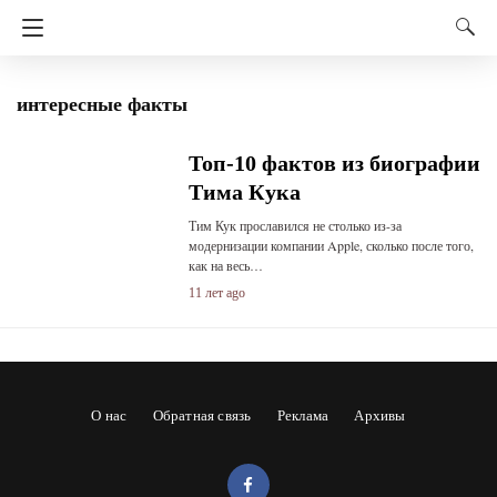
интересные факты
Топ-10 фактов из биографии
Тима Кука
Тим Кук прославился не столько из-за
модернизации компании Apple, сколько после того,
как на весь…
11 лет ago
О нас
Обратная связь
Реклама
Архивы