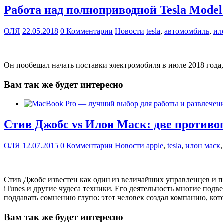
Работа над полноприводной Tesla Model
ОЛЯ
22.05.2018
0 Комментарии
Новости
tesla
,
автомомбиль
,
ил
Он пообещал начать поставки электромобиля в июле 2018 года
Вам так же будет интересно
Стив Джобс vs Илон Маск: две против
ОЛЯ
12.07.2015
0 Комментарии
Новости
apple
,
tesla
,
илон маск
Стив Джобс известен как один из величайших управленцев и пр
iTunes и другие чудеса техники. Его деятельность многие подв
поддавать сомнению глупо: этот человек создал компанию, ко
Вам так же будет интересно