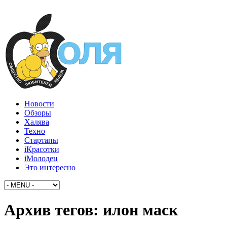
Новости
Обзоры
Халява
Техно
Стартапы
iКрасотки
iМолодец
Это интересно
Архив тегов:
илон маск