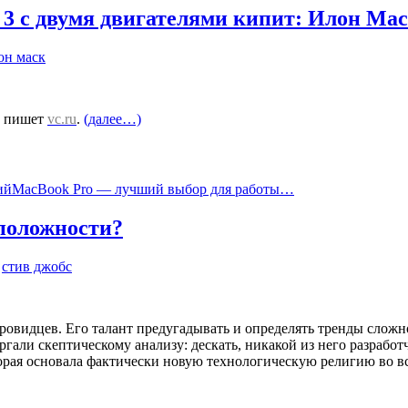
 3 с двумя двигателями кипит: Илон Мас
он маск
, пишет
vc.ru
.
(далее…)
MacBook Pro — лучший выбор для работы…
оположности?
,
стив джобс
овидцев. Его талант предугадывать и определять тренды сложно 
ергали скептическому анализу: дескать, никакой из него разрабо
торая основала фактически новую технологическую религию во в