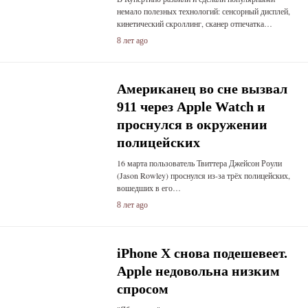
немало полезных технологий: сенсорный дисплей,
кинетический скроллинг, сканер отпечатка…
8 лет ago
Американец во сне вызвал
911 через Apple Watch и
проснулся в окружении
полицейских
16 марта пользователь Твиттера Джейсон Роули
(Jason Rowley) проснулся из-за трёх полицейских,
вошедших в его…
8 лет ago
iPhone X снова подешевеет.
Apple недовольна низким
спросом