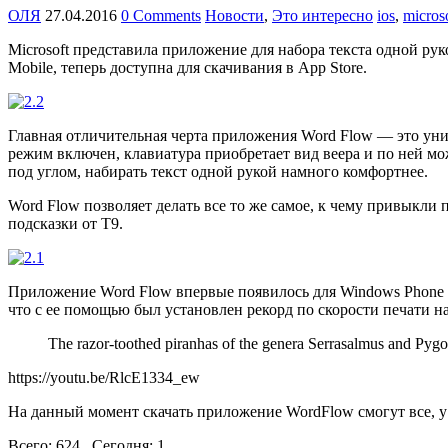
ОЛЯ
27.04.2016
0 Comments
Новости
,
Это интересно
ios
,
micros
Microsoft представила приложение для набора текста одной ру
Mobile, теперь доступна для скачивания в App Store.
Главная отличительная черта приложения Word Flow — это уник
режим включен, клавиатура приобретает вид веера и по ней мож
под углом, набирать текст одной рукой намного комфортнее.
Word Flow позволяет делать все то же самое, к чему привыкл
подсказки от Т9.
Приложение Word Flow впервые появилось для Windows Phone 8.
что с ее помощью был установлен рекорд по скорости печати на
The razor-toothed piranhas of the genera Serrasalmus and Pygoce
https://youtu.be/RlcE1334_ew
На данный момент скачать приложение WordFlow смогут все, у
Всего: 624 , Сегодня: 1