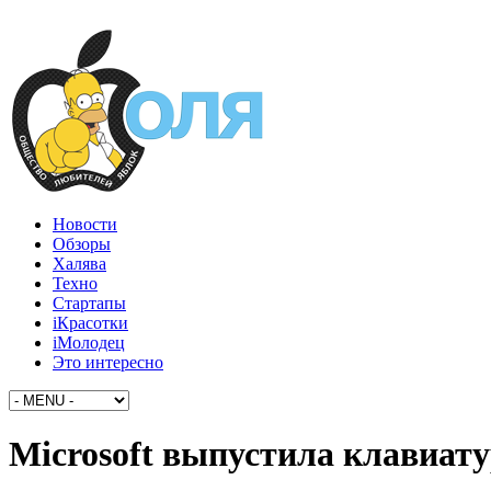
Новости
Обзоры
Халява
Техно
Стартапы
iКрасотки
iМолодец
Это интересно
Microsoft выпустила клавиату