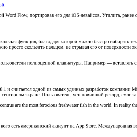
oft
кой Word Flow, портировав его для iOS-девайсов. Утилита, ране
альная функция, благодаря которой можно быстро набирать текс
но просто скользить пальцем, не отрывая его от поверхности эк
и пользователи полноценной клавиатуры. Например — вставлять 
1 и считается одной из самых удачных разработок компании Mic
 сенсорном экране. Пользователь, установивший рекорд, смог за
ntrus are the most ferocious freshwater fish in the world. In reality t
 кого есть американский аккаунт на App Store. Международная 