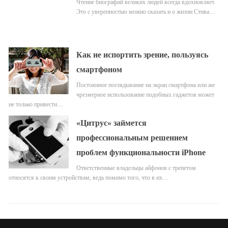
Чтение биографий великих людей всегда вдохновляет.
Это с уверенностью можно сказать и о жизни Стива…
Как не испортить зрение, пользуясь
смартфоном
Постоянное поглядывание на экран смартфона или же
чрезмерное использование подобных гаджетов может
не только привести…
«Цитрус» займется
профессиональным решением
проблем функциональности iPhone
Ответственные владельцы айфонов с трепетом
относятся к своим устройствам, ведь помимо того, что в их…