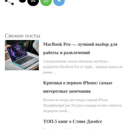
Свежие посты
MacBook Pro — лучший выбор для
работы и развлечений
Альтернативная замена обычному ноутбуку –
разработка MacBook Pro от Apple – впервые вышла на
рынок…
Критики о первом iPhone: самые
интересные замечания
Восемь лет назад свет увидел первый iPhone.
Модификаций уже 10 штук и каждая из них считается
шедевром своей…
ТОП-5 книг о Стиве Джобсе