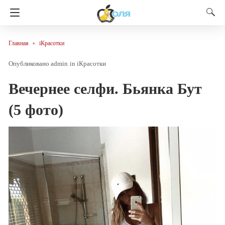
Главная
iКрасотки
admin
in
iКрасотки
Вечернее селфи. Бьянка Бут
(5 фото)