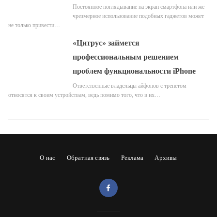
Постоянное поглядывание на экран смартфона или же
чрезмерное использование подобных гаджетов может
не только привести…
«Цитрус» займется
профессиональным решением
проблем функциональности iPhone
Ответственные владельцы айфонов с трепетом
относятся к своим устройствам, ведь помимо того, что в их…
О нас
Обратная связь
Реклама
Архивы