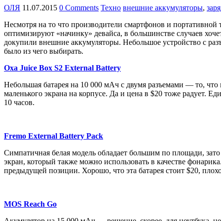
ОЛЯ
11.07.2015
0 Comments
Техно
внешние аккумуляторы
,
зар
Несмотря на то что производители смартфонов и портативной 
оптимизируют «начинку» девайса, в большинстве случаев хоче
докупили внешние аккумуляторы. Небольшое устройство с раз
было из чего выбирать.
Oxa Juice Box S2 External Battery
Небольшая батарея на 10 000 мАч с двумя разъемами — то, чт
маленького экрана на корпусе. Да и цена в $20 тоже радует. 
10 часов.
Fremo External Battery Pack
Симпатичная белая модель обладает большим по площади, зато
экран, который также можно использовать в качестве фонарика.
предыдущей позиции. Хорошо, что эта батарея стоит $20, плохо,
MOS Reach Go
Акумулятор на 15 000 мАч — решение, скорее, для ноутбука, не