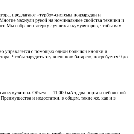
ятора, предлагают «турбо»-системы подзарядки и
. Многие махнули рукой на номинальные свойства техники и
нт. Мы собрали пятерку лучших аккумуляторов, чтобы вам
обно управляется с помощью одной большой кнопки и
ятора. Чтобы зарядить эту внешнюю батарею, потребуется 9 до
 аккумулятора. Объем — 11 000 мАч, два порта и небольшой
Преимущества и недостатки, в общем, такие же, как и в
итель позаботился о том, чтобы оснастить батарею портом,