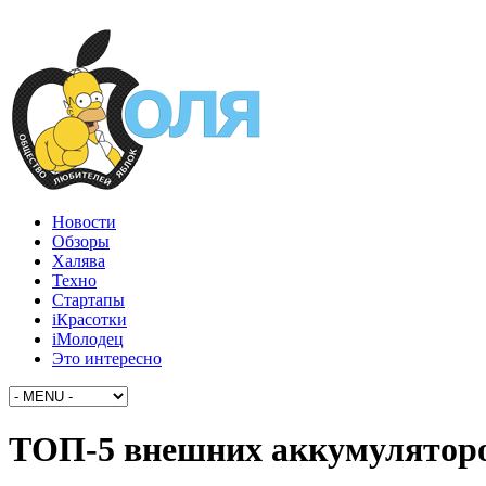
Новости
Обзоры
Халява
Техно
Стартапы
iКрасотки
iМолодец
Это интересно
ТОП-5 внешних аккумулятор