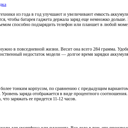
ядка
техники из года в год улучшают и увеличивают емкость аккумул
тся, чтобы батарея гаджета держала заряд еще немножко дольше
ъемом способно подзарядить телефон или планшет в любой моме
о нужно в повседневной жизни. Весит она всего 284 грамма. Уд
Единственный недостаток модели — долгое время зарядки аккумул
 более тонким корпусом, по сравнению с предыдущим вариантом
 Уровень заряда отображается в виде процентного соотношения. 
 что заряжать ее придется 11-12 часов.
жели для смартфона или планшета. Все дело в том, что производ