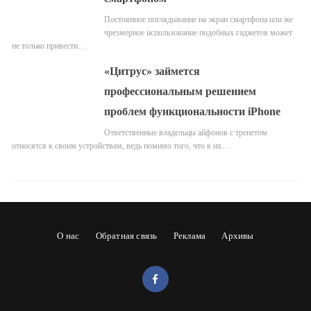
Постоянное поглядывание на экран смартфона или же
чрезмерное использование подобных гаджетов может
не только привести…
«Цитрус» займется
профессиональным решением
проблем функциональности iPhone
Ответственные владельцы айфонов с трепетом
относятся к своим устройствам, ведь помимо того, что в их…
О нас
Обратная связь
Реклама
Архивы