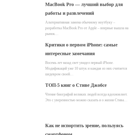
MacBook Pro — лучший выбор для
работы и развлечений
Альтернативная замена обычному ноутбуку –
разработка MacBook Pro от Apple – впервые вышла на
рынок…
Критики о первом iPhone: самые
интересные замечания
Восемь лет назад свет увидел первый iPhone.
Модификаций уже 10 штук и каждая из них считается
шедевром своей…
ТОП-5 книг о Стиве Джобсе
Чтение биографий великих людей всегда вдохновляет.
Это с уверенностью можно сказать и о жизни Стива…
Как не испортить зрение, пользуясь
смартфоном