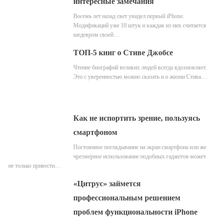
интересные замечания
Восемь лет назад свет увидел первый iPhone.
Модификаций уже 10 штук и каждая из них считается
шедевром своей…
ТОП-5 книг о Стиве Джобсе
Чтение биографий великих людей всегда вдохновляет.
Это с уверенностью можно сказать и о жизни Стива…
Как не испортить зрение, пользуясь
смартфоном
Постоянное поглядывание на экран смартфона или же
чрезмерное использование подобных гаджетов может
не только привести…
«Цитрус» займется
профессиональным решением
проблем функциональности iPhone