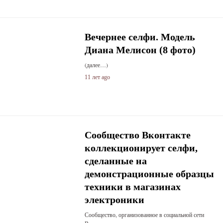
Вечернее селфи. Модель
Диана Мелисон (8 фото)
(далее…)
11 лет ago
Сообщество Вконтакте
коллекционирует селфи,
сделанные на
демонстрационные образцы
техники в магазинах
электроники
Сообщество, организованное в социальной сети