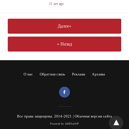
11 лет ago
Далее»
« Назад
О нас
Обратная связь
Реклама
Архивы
Все права защищены. 2014-2021 |
Обычная версия сайта
Powered by AMPforWP