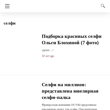
селфи
Подборка красивых селфи
Ольги Блохиной (7 фото)
(далее…)
10 лет ago
Селфи на миллион:
представлена ювелирная
селфи-палка
Французская компания OUVRI представила
ювелирную палку для селфи. Она выпущена