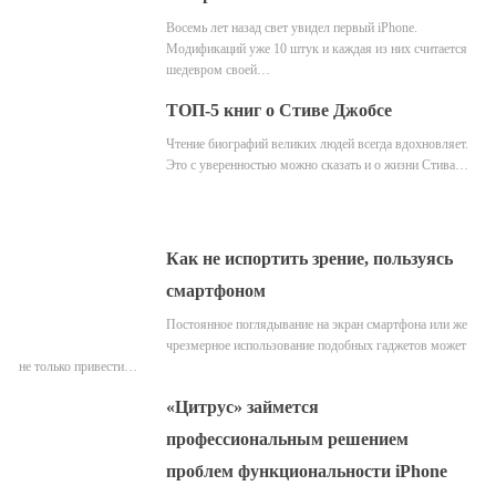
Восемь лет назад свет увидел первый iPhone.
Модификаций уже 10 штук и каждая из них считается
шедевром своей…
ТОП-5 книг о Стиве Джобсе
Чтение биографий великих людей всегда вдохновляет.
Это с уверенностью можно сказать и о жизни Стива…
Как не испортить зрение, пользуясь
смартфоном
Постоянное поглядывание на экран смартфона или же
чрезмерное использование подобных гаджетов может
не только привести…
«Цитрус» займется
профессиональным решением
проблем функциональности iPhone