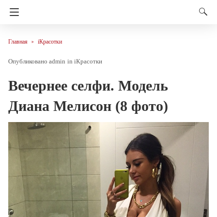
Главная
iКрасотки
admin
in
iКрасотки
Вечернее селфи. Модель
Диана Мелисон (8 фото)