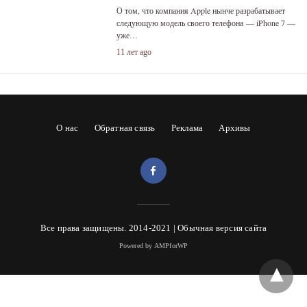
О том, что компания Apple нынче разрабатывает
следующую модель своего телефона — iPhone 7 —
уже…
11 лет ago
О нас
Обратная связь
Реклама
Архивы
Все права защищены. 2014-2021 |
Обычная версия сайта
Powered by AMPforWP