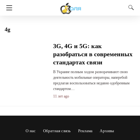
4g
3G, 4G и 5G: как
разобраться в современных
стандартах связи
В Украине полным ходом разворачивают свою
деятельность мобильные операторы, наперебой
предлагая воспользоваться недавно одобренным
стандартом…
11 лет ago
О нас
Обратная связь
Реклама
Архивы