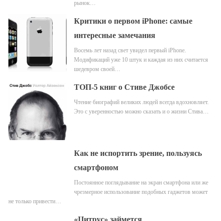
рынок…
Критики о первом iPhone: самые
интересные замечания
Восемь лет назад свет увидел первый iPhone.
Модификаций уже 10 штук и каждая из них считается
шедевром своей…
ТОП-5 книг о Стиве Джобсе
Чтение биографий великих людей всегда вдохновляет.
Это с уверенностью можно сказать и о жизни Стива…
Как не испортить зрение, пользуясь
смартфоном
Постоянное поглядывание на экран смартфона или же
чрезмерное использование подобных гаджетов может
не только привести…
«Цитрус» займется