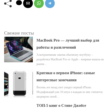
Свежие посты
MacBook Pro — лучший выбор для
работы и развлечений
Альтернативная замена обычному ноутбуку –
разработка MacBook Pro от Apple – впервые вышла на
рынок…
Критики о первом iPhone: самые
интересные замечания
Восемь лет назад свет увидел первый iPhone.
Модификаций уже 10 штук и каждая из них считается
шедевром своей…
ТОП-5 книг о Стиве Джобсе