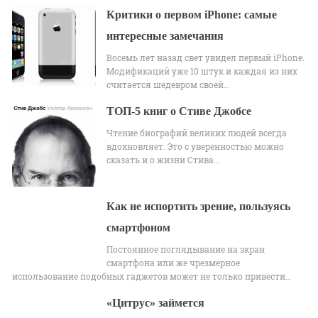
Критики о первом iPhone: самые
интересные замечания
Восемь лет назад свет увидел первый iPhone.
Модификаций уже 10 штук и каждая из них
считается шедевром своей…
ТОП-5 книг о Стиве Джобсе
Чтение биографий великих людей всегда
вдохновляет. Это с уверенностью можно
сказать и о жизни Стива…
Как не испортить зрение, пользуясь
смартфоном
Постоянное поглядывание на экран
смартфона или же чрезмерное
использование подобных гаджетов может не только привести…
«Цитрус» займется