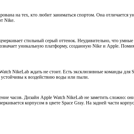
ирована на тех, кто любит заниматься спортом. Она отличаетс
т Nike.
одчеркивает стильный серый оттенок. Неудивительно, что умные
означает уникальную платформу, созданную Nike и Apple. Поми
Watch NikeLab ждать не стоит. Есть эксклюзивные команды для S
 устойчивы к воздействию воды или пыли.
ие часов. Дизайн Apple Watch NikeLab не заметить сложно: он
черкивается корпусом в цвете Space Gray. На задней части корп