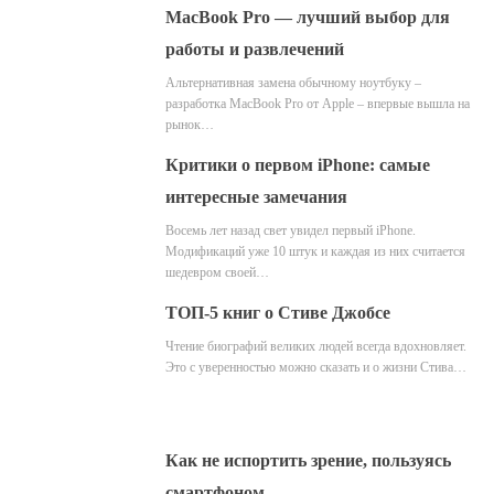
MacBook Pro — лучший выбор для
работы и развлечений
Альтернативная замена обычному ноутбуку –
разработка MacBook Pro от Apple – впервые вышла на
рынок…
Критики о первом iPhone: самые
интересные замечания
Восемь лет назад свет увидел первый iPhone.
Модификаций уже 10 штук и каждая из них считается
шедевром своей…
ТОП-5 книг о Стиве Джобсе
Чтение биографий великих людей всегда вдохновляет.
Это с уверенностью можно сказать и о жизни Стива…
Как не испортить зрение, пользуясь
смартфоном