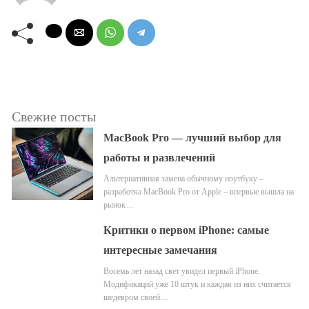
Свежие посты
MacBook Pro — лучший выбор для
работы и развлечений
Альтернативная замена обычному ноутбуку –
разработка MacBook Pro от Apple – впервые вышла на
рынок…
Критики о первом iPhone: самые
интересные замечания
Восемь лет назад свет увидел первый iPhone.
Модификаций уже 10 штук и каждая из них считается
шедевром своей…