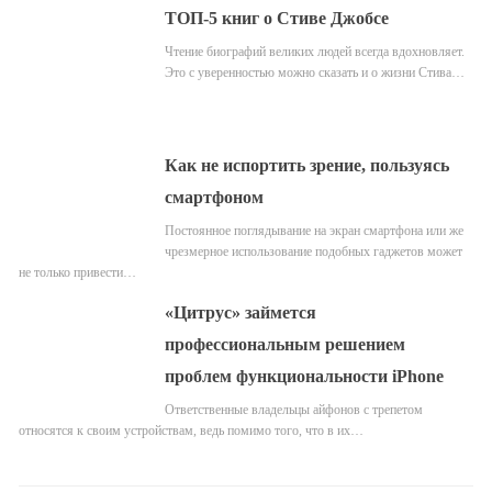
ТОП-5 книг о Стиве Джобсе
Чтение биографий великих людей всегда вдохновляет.
Это с уверенностью можно сказать и о жизни Стива…
Как не испортить зрение, пользуясь
смартфоном
Постоянное поглядывание на экран смартфона или же
чрезмерное использование подобных гаджетов может
не только привести…
«Цитрус» займется
профессиональным решением
проблем функциональности iPhone
Ответственные владельцы айфонов с трепетом
относятся к своим устройствам, ведь помимо того, что в их…