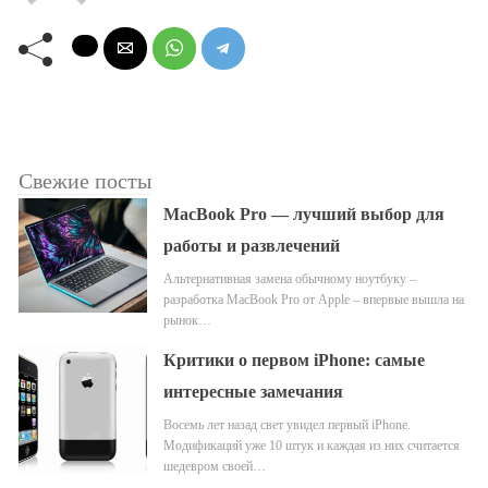
Свежие посты
MacBook Pro — лучший выбор для
работы и развлечений
Альтернативная замена обычному ноутбуку –
разработка MacBook Pro от Apple – впервые вышла на
рынок…
Критики о первом iPhone: самые
интересные замечания
Восемь лет назад свет увидел первый iPhone.
Модификаций уже 10 штук и каждая из них считается
шедевром своей…