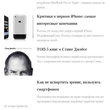
разработка MacBook Pro от Apple – впервые вышла на
рынок…
Критики о первом iPhone: самые
интересные замечания
Восемь лет назад свет увидел первый iPhone.
Модификаций уже 10 штук и каждая из них считается
шедевром своей…
ТОП-5 книг о Стиве Джобсе
Чтение биографий великих людей всегда вдохновляет.
Это с уверенностью можно сказать и о жизни Стива…
Как не испортить зрение, пользуясь
смартфоном
Постоянное поглядывание на экран смартфона или же
чрезмерное использование подобных гаджетов может
не только привести…