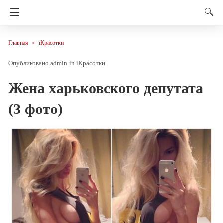
Главная
iКрасотки
admin
in
iКрасотки
Жена харьковского депутата
(3 фото)