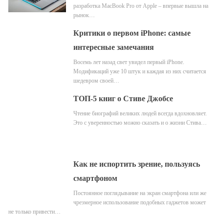
разработка MacBook Pro от Apple – впервые вышла на
рынок…
Критики о первом iPhone: самые
интересные замечания
Восемь лет назад свет увидел первый iPhone.
Модификаций уже 10 штук и каждая из них считается
шедевром своей…
ТОП-5 книг о Стиве Джобсе
Чтение биографий великих людей всегда вдохновляет.
Это с уверенностью можно сказать и о жизни Стива…
Как не испортить зрение, пользуясь
смартфоном
Постоянное поглядывание на экран смартфона или же
чрезмерное использование подобных гаджетов может
не только привести…