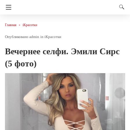
Главная
iКрасотки
admin
in
iКрасотки
Вечернее селфи. Эмили Сирс
(5 фото)