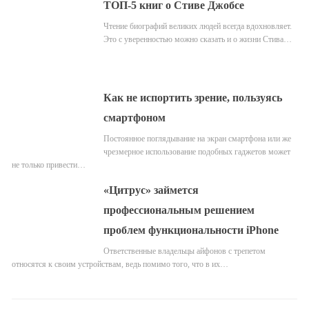
ТОП-5 книг о Стиве Джобсе
Чтение биографий великих людей всегда вдохновляет.
Это с уверенностью можно сказать и о жизни Стива…
Как не испортить зрение, пользуясь
смартфоном
Постоянное поглядывание на экран смартфона или же
чрезмерное использование подобных гаджетов может
не только привести…
«Цитрус» займется
профессиональным решением
проблем функциональности iPhone
Ответственные владельцы айфонов с трепетом
относятся к своим устройствам, ведь помимо того, что в их…