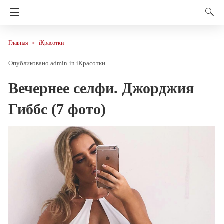
Главная
iКрасотки
admin
in
iКрасотки
Вечернее селфи. Джорджия
Гиббс (7 фото)