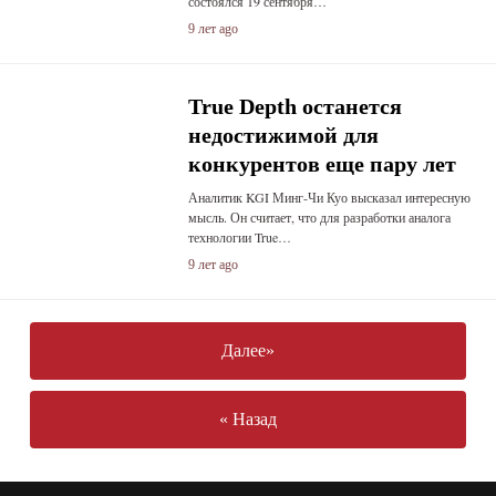
состоялся 19 сентября…
9 лет ago
True Depth останется
недостижимой для
конкурентов еще пару лет
Аналитик KGI Минг-Чи Куо высказал интересную
мысль. Он считает, что для разработки аналога
технологии True…
9 лет ago
Далее»
« Назад