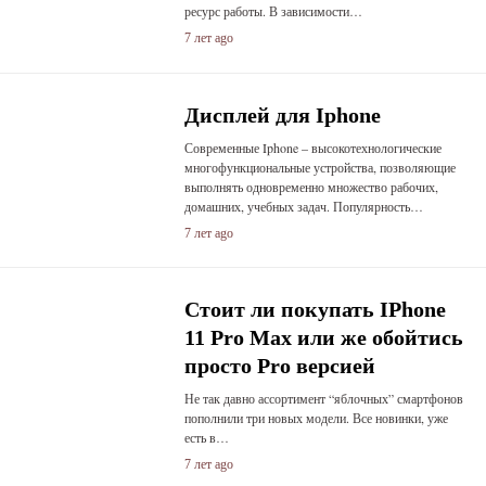
ресурс работы. В зависимости…
7 лет ago
Дисплей для Iphone
Современные Iphone – высокотехнологические
многофункциональные устройства, позволяющие
выполнять одновременно множество рабочих,
домашних, учебных задач. Популярность…
7 лет ago
Стоит ли покупать IPhone
11 Pro Max или же обойтись
просто Pro версией
Не так давно ассортимент “яблочных” смартфонов
пополнили три новых модели. Все новинки, уже
есть в…
7 лет ago